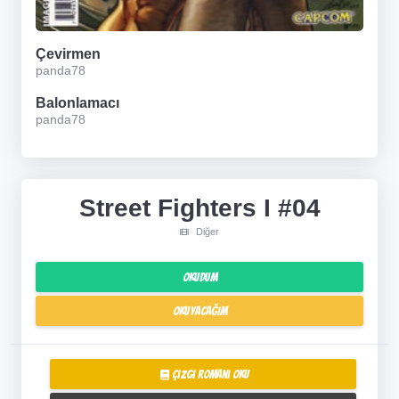
Çevirmen
panda78
Balonlamacı
panda78
Street Fighters I #04
Diğer
Okudum
Okuyacağım
Çizgi Romanı Oku