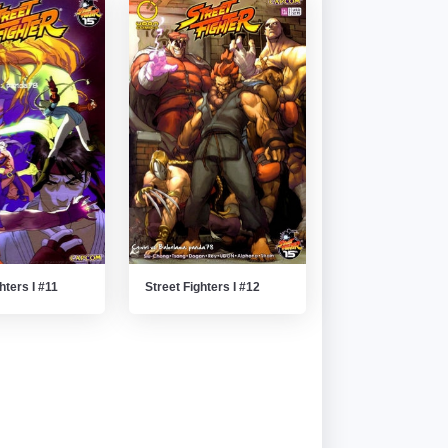
hters I #11
Street Fighters I #12