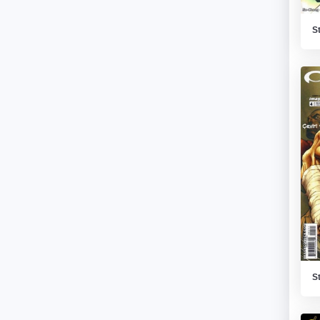
St
St