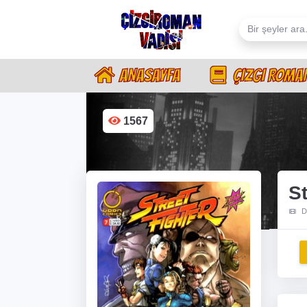
ANASAYFA
ÇIZGI ROMA
1567
St
D