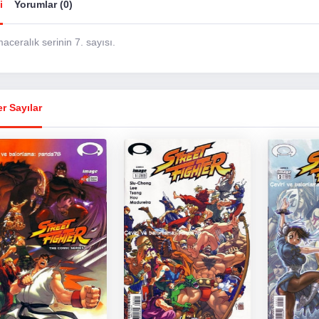
i
Yorumlar (0)
aceralık serinin 7. sayısı.
r Sayılar