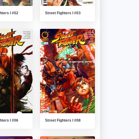
hters I #02
Street Fighters I #03
hters I #06
Street Fighters I #08