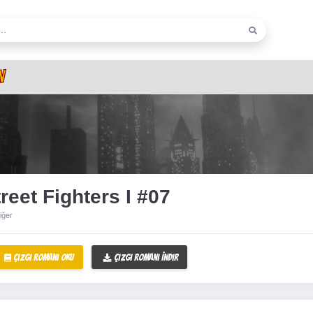
N
reet Fighters I #07
iğer
Çizgi Romanı Oku
Çizgi Romanı İndir