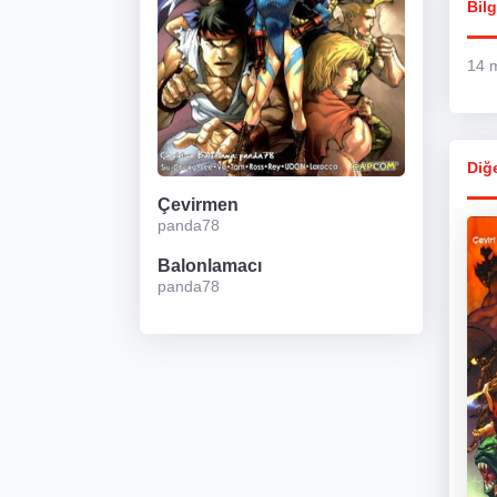
Bilg
14 m
Diğe
Çevirmen
panda78
Balonlamacı
panda78