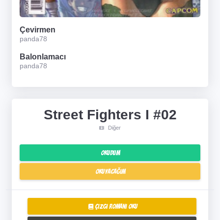
Çevirmen
panda78
Balonlamacı
panda78
Street Fighters I #02
Diğer
Okudum
Okuyacağım
Çizgi Romanı Oku