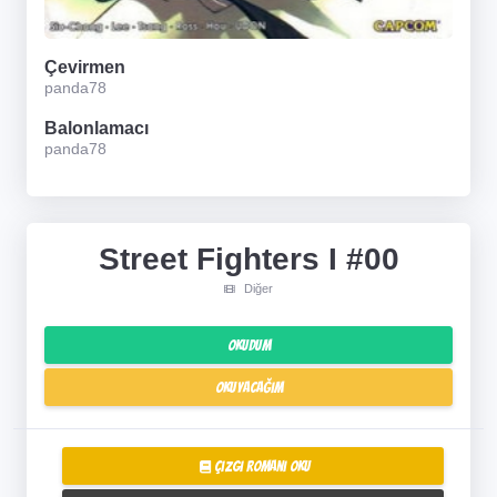
Çevirmen
panda78
Balonlamacı
panda78
Street Fighters I #00
Diğer
Okudum
Okuyacağım
Çizgi Romanı Oku