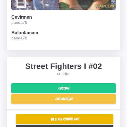
Çevirmen
panda78
Balonlamacı
panda78
Street Fighters I #02
Diğer
Okudum
Okuyacağım
Çizgi Romanı Oku