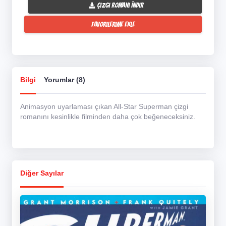
Çizgi Romanı İndir
Favorilerime Ekle
Bilgi
Yorumlar (8)
Animasyon uyarlaması çıkan All-Star Superman çizgi
romanını kesinlikle filminden daha çok beğeneceksiniz.
Diğer Sayılar