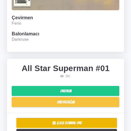
Çevirmen
Ferio
Balonlamacı
Darkruse
All Star Superman #01
DC
Okudum
Okuyacağım
Çizgi Romanı Oku