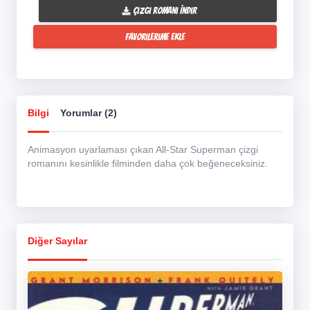
Çizgi Romanı İndir
Favorilerime Ekle
Bilgi
Yorumlar (2)
Animasyon uyarlaması çıkan All-Star Superman çizgi
romanını kesinlikle filminden daha çok beğeneceksiniz.
Diğer Sayılar