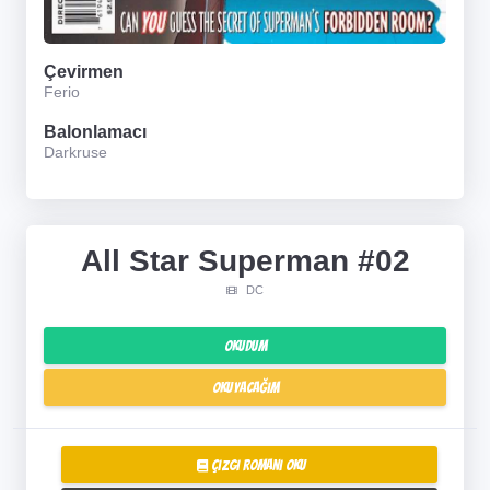
Çevirmen
Ferio
Balonlamacı
Darkruse
All Star Superman #02
DC
Okudum
Okuyacağım
Çizgi Romanı Oku