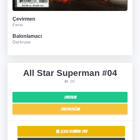
Çevirmen
Ferio
Balonlamacı
Darkruse
All Star Superman #04
DC
Okudum
Okuyacağım
Çizgi Romanı Oku