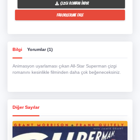
Çizgi Romanı İndir
Favorilerime Ekle
Bilgi
Yorumlar (1)
Animasyon uyarlaması çıkan All-Star Superman çizgi
romanını kesinlikle filminden daha çok beğeneceksiniz.
Diğer Sayılar