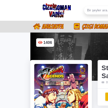
ANASAYFA
ÇIZGI ROMA
1406
St
S
D