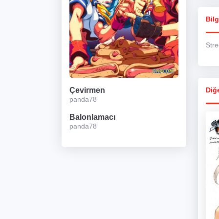
Bilg
Stre
Çevirmen
Diğe
panda78
Balonlamacı
panda78