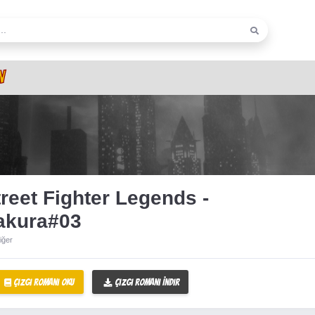
N
reet Fighter Legends -
akura#03
iğer
Çizgi Romanı Oku
Çizgi Romanı İndir