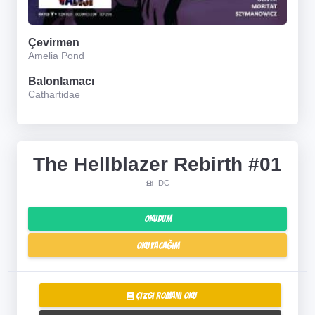
Çevirmen
Amelia Pond
Balonlamacı
Cathartidae
The Hellblazer Rebirth #01
DC
Okudum
Okuyacağım
Çizgi Romanı Oku