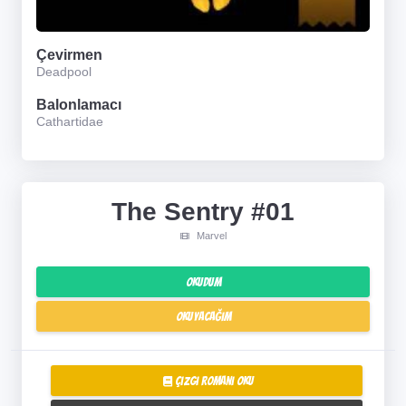
Çevirmen
Deadpool
Balonlamacı
Cathartidae
The Sentry #01
Marvel
Okudum
Okuyacağım
Çizgi Romanı Oku