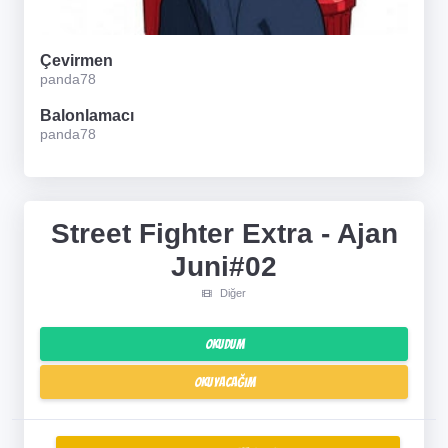
Çevirmen
panda78
Balonlamacı
panda78
Street Fighter Extra - Ajan
Juni#02
Diğer
Okudum
Okuyacağım