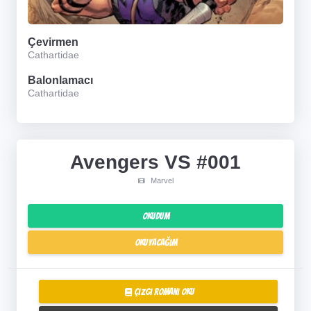
Çevirmen
Cathartidae
Balonlamacı
Cathartidae
Avengers VS #001
Marvel
Okudum
Okuyacağım
Çizgi Romanı Oku