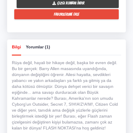
Çizgi Romanı İndir
Favorilerime Ekle
Bilgi
Yorumlar (1)
Rüya değil, hayali bir hikaye değil, başka bir evren değil.
Bu bir gerçek: Barry Allen masasında uyandığında,
dünyanın değiştiğini öğrenir. Ailesi hayatta, sevdikleri
yabancı ve yakın arkadaşları ya farklı ya gitmiş ya da
daha kötüsü ölmüştür. Dünya dehşet verici bir savaşın
eşiğinde... ama savaşı durduracak olan Büyük
Kahramanlar nerede? Burası, Amerika'nın son umudu
Cyborg'un Outsider, Secret 7, S!H!A!Z!A!M!, Citizen Cold
ve diğer yeni, tanıdık ama değişik yüzlerle güçlerini
birleştirmek istediği bir yer! Burası, eğer Flash zaman
çizelgesini değiştiren kişiyi bulamazsa, zamanı çok az
kalan bir dünya! FLASH NOKTASI'na hoş geldiniz!