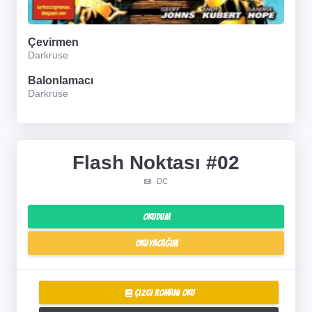
Çevirmen
Darkruse
Balonlamacı
Darkruse
Flash Noktası #02
DC
Okudum
Okuyacağım
Çizgi Romanı Oku